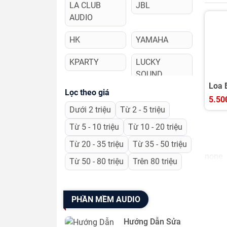
LA CLUB
JBL
AUDIO
HK
YAMAHA
KPARTY
LUCKY
SOUND
Loa 
Lọc theo giá
AMATE AUDIO
NEXO
Stud
5.50
Dưới 2 triệu
Từ 2 - 5 triệu
ADAMSON
4 ACOUSTIC
Từ 5 - 10 triệu
Từ 10 - 20 triệu
d&b
Bose
Từ 20 - 35 triệu
Từ 35 - 50 triệu
Audiotechnik
none
Từ 50 - 80 triệu
Trên 80 triệu
Crown
Wharfadale
Boston
Tannoy
PHẦN MỀM AUDIO
Focal
B&O (Bang &
Hướng Dẫn Sửa