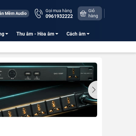
Gọi mua hàng
Giỏ
ần Mềm Audio
0961932222
hàng
ng
Thu âm - Hòa âm
Cách âm