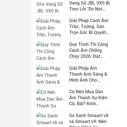
Vang Số JBL VX9 Bị
Olufsen)
Treo Lỗi "Do Not
Power Off Update"
Klipsch
Adam audio
Giải Pháp Cách Âm
Từ A-Z
Trần, Tường, Sàn
Mackie
Acnos
Trọn Gói: Bí Quyết
Triệt Tiêu Tiếng Ồn
Klipsch
Harman
Quy Trình Thi Công
KTV, Bar, Phòng
Kardon
Cách Âm Chống
Thu Toàn Diện
Cháy 2026: Đạt
Marshall
BBS
Chuẩn -58dB Cho
Giải Pháp Âm
KTV, Studio
Lannge
Earthworks
Thanh Ánh Sáng &
Hình Ảnh Cho
Swiff
RODE
Phòng Golf 3D Tại
Có Nên Mua Dàn
Nhà Đẳng Cấp
Behringer
TECHNICA
Âm Thanh Sự Kiện
Cũ, Bãi? Kinh
Shennheiser
Pioneer
Nghiệm "Xương
So Sánh Smaart v8
Máu" Từ Người
và Smaart v9: Nên
Trong Nghề
Viet K
VietKTV