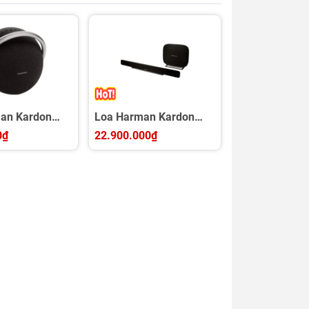
an Kardon
Loa Harman Kardon
io 8
Omni Bar Plus
0₫
22.900.000₫