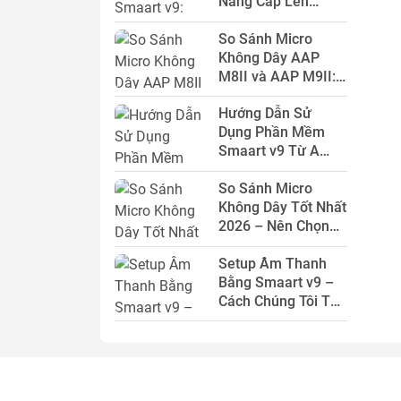
Nâng Cấp Lên
Phiên Bản Mới Nhất
S.WIELER
Denon
So Sánh Micro
2026?
Không Dây AAP
Klark Teknik
Audio Manor
M8II và AAP M9II:
Nên Chọn Mẫu Nào
Tempo Sound
Neutrik
Hướng Dẫn Sử
Cho Dàn Karaoke
Dụng Phần Mềm
2026?
Alpha Works
Sumico
Smaart v9 Từ A
Đến Z Cho Người
EathWorks
Famousound
So Sánh Micro
Mới 2026
Không Dây Tốt Nhất
App audio
Paramax
2026 – Nên Chọn
Bộ Nào Cho Dàn
Baiervires
AAP
Setup Âm Thanh
Karaoke Gia Đình?
Bằng Smaart v9 –
Cách Chúng Tôi Tối
Ưu Hệ Thống
Karaoke Chuyên
Nghiệp 2026