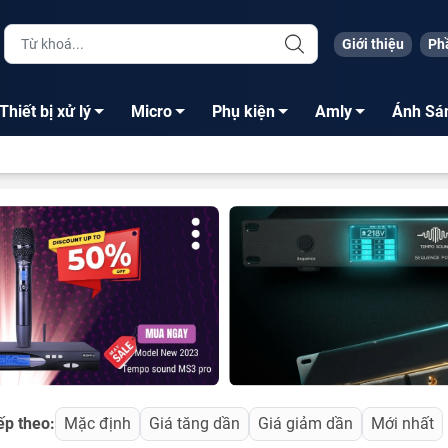
Giới thiệu
Ph
Thiết bị xử lý
Micro
Phụ kiện
Amly
Ánh Sá
ếp theo:
Mặc định
Giá tăng dần
Giá giảm dần
Mới nhất