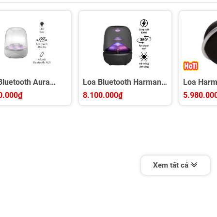
Bluetooth Aura
Loa Bluetooth Harman
Loa Harm
io 4
Kardon Aura Studio 5
Onyx Stud
0.000₫
8.100.000₫
5.980.00
Xem tất cả