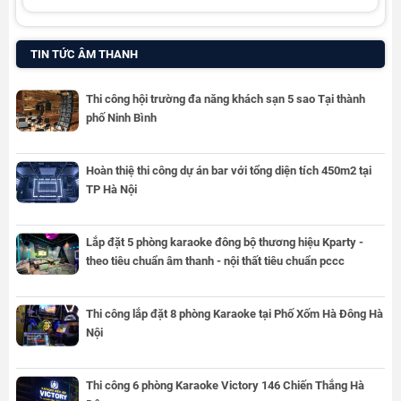
TIN TỨC ÂM THANH
Thi công hội trường đa năng khách sạn 5 sao Tại thành
phố Ninh Bình
Hoàn thiệ thi công dự án bar với tổng diện tích 450m2 tại
TP Hà Nội
Lắp đặt 5 phòng karaoke đông bộ thương hiệu Kparty -
theo tiêu chuẩn âm thanh - nội thất tiêu chuẩn pccc
Thi công lắp đặt 8 phòng Karaoke tại Phố Xốm Hà Đông Hà
Nội
Thi công 6 phòng Karaoke Victory 146 Chiến Thắng Hà